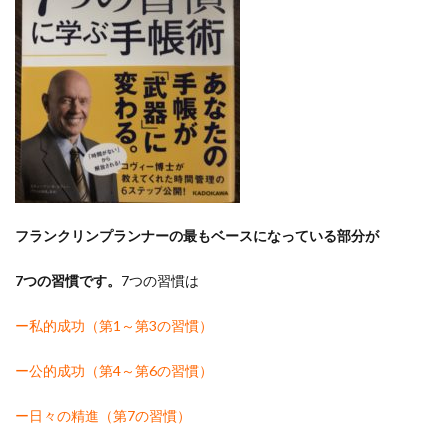
功を
他人
の成
功に
つな
げる
3
初心
者は
ミッ
ショ
ンス
テー
フランクリンプランナーの最もベースになっている部分が
トメ
ント
7つの習慣です。
7つの習慣は
を書
くの
がゴ
ー私的成功（第1～第3の習慣）
ール
ー公的成功（第4～第6の習慣）
4
初心
者で
ー日々の精進（第7の習慣）
もわ
かる