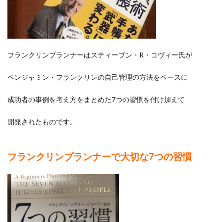
プラ
ンナ
ーで
大切
な7
つの
フランクリンプランナーはスティーブン・R・コヴィー氏が
習慣
2.1
ベンジャミン・フランクリンの自己管理の方法をベースに
人に
振り
成功者の事例を考え方をまとめた7つの習慣を付け加えて
回さ
れる
人生
開発されたものです。
から
卒業
し、
自立
フランクリンプランナーで大切な7つの習慣
した
人生
に
2.2
自分
の成