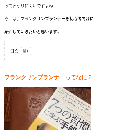
ってわかりにくいですよね。
今回は、
フランクリンプランナーを初心者向けに
紹介していきたいと思います。
目次
1
フラ
ンク
リン
フランクリンプランナーってなに？
プラ
ンナ
ーっ
てな
に？
2
フラ
ンク
リン