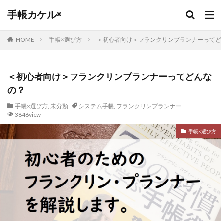
キーワード
手帳カケル×
HOME
手帳×選び方
＜初心者向け＞フランクリンプランナーってど
カテゴリー
＜初心者向け＞フランクリンプランナーってどんな
の？
タグ
手帳×選び方
,
未分類
システム手帳
,
フランクリンプランナー
PLOTTER
リフィル
革手入れ
贈り物
3846view
福祉転職
栃木レザー
本革
未経験からの転職
手帳×選び方
土屋鞄
保育士転職
ロロマクラシック
ブランクチュール
とじ手帳
ブライドルレザー
フランクリンプランナー
バーチカル
ハイクラス転職
ノートカバー
トラベラーズノート
ジブン手帳
システム手帳
コードバン
エイジング
３０代転職