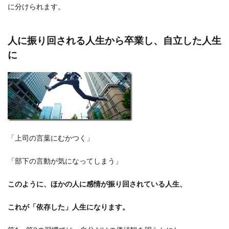
に分けられます。
「ミ
ッシ
ョン
ステ
人に振り回される人生から卒業し、自立した人生
ート
に
メン
ト」
4.1
初心
者の
ため
のス
テッ
プ：
「上司の言葉にむかつく」
価値
観の
「部下の言動が気になってしまう」
明確
化
このように、ほかの人に感情が振り回されている人生、
4.2
初心
これが「依存した」人生になります。
者の
ため
のス