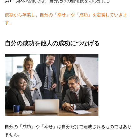
第1～第3の習慣では、自分だけの価値観を明らかにし
テッ
プ：
依存から卒業し、自分の「幸せ」や「成功」を定義していきま
役割
の明
す。
確化
4.3
自分の成功を他人の成功につなげる
最後
のス
テッ
プ：
ミッ
ショ
ンス
テー
トメ
ント
5
失敗
して
も大
自分の「成功」や「幸せ」は自分だけで達成されるものではあり
丈
夫。
ません。
始め