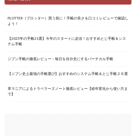
PLOTTER（プロッター）買う前に！手帳の良さを口コミレビューで確認し
よう！
【2025年の手帳21選】今年のスタートに必須！おすすめとじ手帳＆シス
テム手帳
ジブン手帳の徹底レビュー：毎日を自分史にするバーチカル手帳
【ジブン史上最強の手帳選び】おすすめのシステム手帳＆とじ手帳２６選
革マニアによるトラベラーズノート徹底レビュー【経年変化から使い方ま
で】