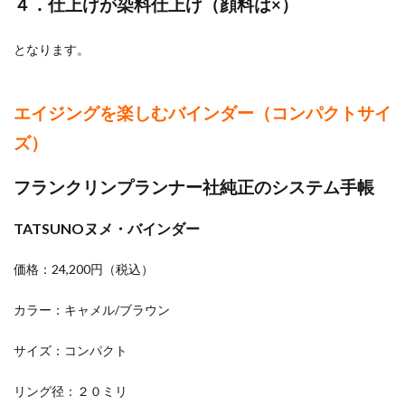
４．仕上げが染料仕上げ（顔料は×）
楽し
むバ
イン
となります。
ダー
（コ
ンパ
エイジングを楽しむバインダー（コンパクトサイ
クト
サイ
ズ）
ズ）
2.1
フランクリンプランナー社純正のシステム手帳
フラ
ンク
リン
TATSUNOヌメ・バインダー
プラ
ンナ
価格：24,200円（税込）
ー社
純正
のシ
カラー：キャメル/ブラウン
ステ
ム手
サイズ：コンパクト
帳
2.1.1
リング径：２０ミリ
TATSUNO