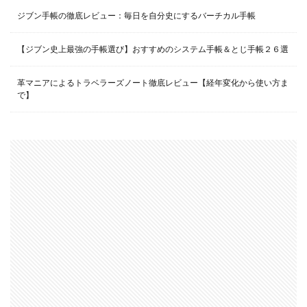
ジブン手帳の徹底レビュー：毎日を自分史にするバーチカル手帳
【ジブン史上最強の手帳選び】おすすめのシステム手帳＆とじ手帳２６選
革マニアによるトラベラーズノート徹底レビュー【経年変化から使い方ま
で】