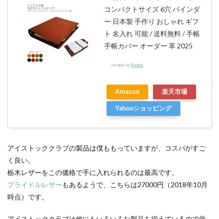
コンパクトサイズ 6穴 バインダ
ー 日本製 手作り おしゃれ ギフ
ト 名入れ 可能 / 送料無料 / 手帳
手帳カバー オーダー 革 2025
created by
Rinker
Amazon
楽天市場
Yahooショッピング
アイストッククラブの製品は僕ももっていますが、コスパがすご
く良い。
栃木レザーをこの価格で手に入れられるのは最高です。
ブライドルレザー
もあるようで、こちらは27000円（2018年10月
時点）です。
アイストッククラブは他にもいろいろな製品を揃えているので覚