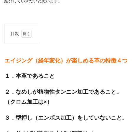
紹介していきたいと思います。
目次
1
エイ
ジン
グ
エイジング（経年変化）が楽しめる革の特徴４つ
（経
年変
化）
１．本革であること
が楽
しめ
る革
２．なめしが植物性タンニン加工であること。
の特
徴４
（クロム加工は×）
つ
2
３．型押し（エンボス加工）をしていないこと。
エイ
ジン
グを