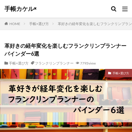
キーワード
手帳カケル×
HOME
手帳×選び方
革好きの経年変化を楽しむフランクリンプラン
カテゴリー
革好きの経年変化を楽しむフランクリンプランナー
バインダー6選
タグ
手帳×選び方
フランクリンプランナー
7793view
PLOTTER
リフィル
革手入れ
贈り物
福祉転職
栃木レザー
本革
未経験からの転職
手帳×選び方
土屋鞄
保育士転職
ロロマクラシック
ブランクチュール
とじ手帳
ブライドルレザー
フランクリンプランナー
バーチカル
ハイクラス転職
ノートカバー
トラベラーズノート
ジブン手帳
システム手帳
コードバン
エイジング
３０代転職