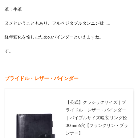
ヌメ・バ
革：牛革
インダー
2.1.2
ヌメということもあり、フルベジタブルタンニン鞣し。
ブライ
ドル・
経年変化を愉しむためのバインダーといえますね。
レザ
ー・バ
インダ
す。
ー
2.2
他社
製品
ブライドル・レザー・バインダー
2.2.1
i-
stock
CLUB（ア
イストッ
【公式】クラシックサイズ｜ブ
ククラ
ライドル・レザー・バインダー
ブ）
｜バイブルサイズ幅広 リング径
30mm 6穴【フランクリン・プラ
ンナー】