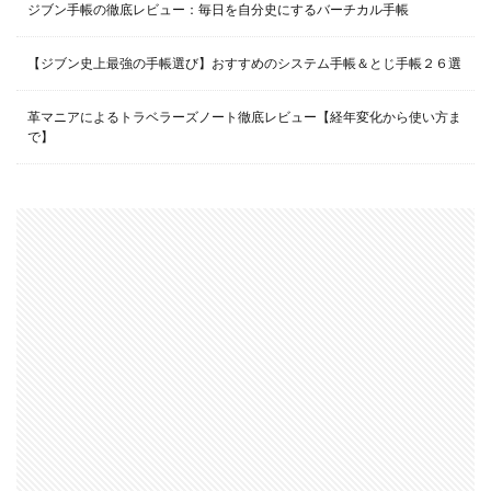
ジブン手帳の徹底レビュー：毎日を自分史にするバーチカル手帳
【ジブン史上最強の手帳選び】おすすめのシステム手帳＆とじ手帳２６選
革マニアによるトラベラーズノート徹底レビュー【経年変化から使い方ま
で】