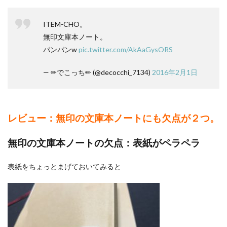
ノート
の欠
点：１
ITEM-CHO。
８０度
無印文庫本ノート。
開かな
パンパンw
pic.twitter.com/AkAaGysORS
い！！
3
— ✏︎でこっち✏︎ (@decocchi_7134)
2016年2月1日
A6
サイ
ズで
何を
書い
レビュー：無印の文庫本ノートにも欠点が２つ。
ても
自由
無印の文庫本ノートの欠点：表紙がペラペラ
表紙をちょっとまげておいてみると