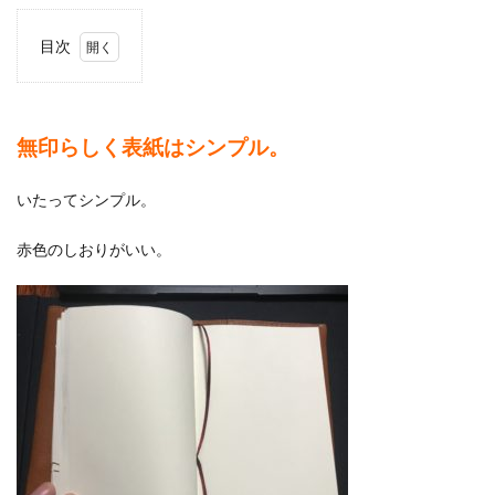
目次
1
無印
らし
く表
無印らしく表紙はシンプル。
紙は
シン
プ
いたってシンプル。
ル。
赤色のしおりがいい。
1.1
赤い
しお
りが
つい
てま
す。
2
レビ
ュ
ー：
無印