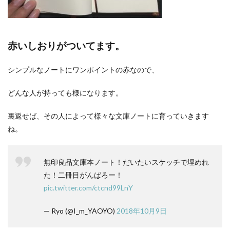
の文
庫本
ノー
トに
も欠
赤いしおりがついてます。
点が
２
シンプルなノートにワンポイントの赤なので、
つ。
2.1
どんな人が持っても様になります。
無印
の文
裏返せば、その人によって様々な文庫ノートに育っていきます
庫本
ノー
ね。
トの
欠
点：
無印良品文庫本ノート！だいたいスケッチで埋めれ
表紙
がペ
た！二冊目がんばろー！
ラペ
pic.twitter.com/ctcnd99LnY
ラ
2.2
— Ryo (@I_m_YAOYO)
2018年10月9日
無印の
文庫本