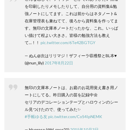
を印刷したりメモしたりして、自分用の資料集&勉
強ノートにしてます。これは前からはネタノート&
在庫管理表も兼ねてて、後ろから資料集を作ってま
す。無印の文庫本ノートだったかな、これ。いっぱ
い描けて程よい大きさ。皆様の勉強方法も教え
て…！！
pic.twitter.com/6Te42BGTGY
— ぬん@次はリリマジ！ザフィーラ収穫祭とBL本♥️
(@nun_lily)
2017年8月22日
無印の文庫本ノートは、お庭のお花用覚え書き用ノ
ートにしてる。昨日購入の苗を記録中🌼
セリアのデコレーションテープとハロウィンのシー
ル見つけたので、使ってみた✨
#手帳ゆる友
pic.twitter.com/CoS4IpNEMK
— bluerose (@bl_rose21)
2015年10月3日