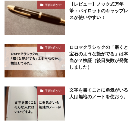
【レビュー】ノック式万年
手帳×選び方
筆：パイロットのキャップレ
スが使いやすい！
ロロマクラシックの「磨くと
手帳×選び方
宝石のような艶がでる」は本
当か？検証（後日失敗が発覚
しました）
文字を書くことに勇気がいる
手帳×選び方
人は無地のノートを使おう。