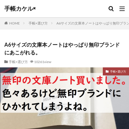
キーワード
手帳カケル×
HOME
手帳×選び方
A6サイズの文庫本ノートはやっぱり無印ブラ
カテゴリー
A6サイズの文庫本ノートはやっぱり無印ブランド
にあこがれる。
タグ
手帳×選び方
10261view
PLOTTER
リフィル
革手入れ
贈り物
福祉転職
栃木レザー
本革
未経験からの転職
手帳×選び方
土屋鞄
保育士転職
ロロマクラシック
ブランクチュール
とじ手帳
ブライドルレザー
フランクリンプランナー
バーチカル
ハイクラス転職
ノートカバー
トラベラーズノート
ジブン手帳
システム手帳
コードバン
エイジング
３０代転職