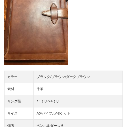
1.1
ロロ
マク
ラシ
ック
1.2
イル
ビゾ
ン
テ
シス
テム
手帳
（L）
カラー
ブラック/ブラウン/ダークブラウン
1.3
素材
牛革
ノッ
クス
ブレ
リング径
15ミリ/24ミリ
イ
ン
サイズ
A5/バイブル/ポケット
ノー
トカ
備考
バー
ペンホルダーつき