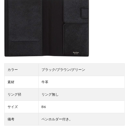
カラー
ブラック/ブラウン/グリーン
素材
牛革
リング径
リング無し
サイズ
B6
備考
ペンホルダー付き。