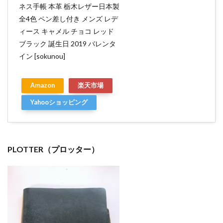
ネス手帳 本革 栃木レザー日本製
全4色 ペン差し付き メンズ レデ
ィース キャメル チョコ レッド
ブラック 誕生日 2019 バレンタ
イン [sokunou]
Amazon
楽天市場
Yahooショッピング
PLOTTER（プロッター）