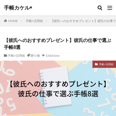
キーワード
手帳カケル×
HOME
手帳×活用術
【彼氏へのおすすめプレゼント】彼氏の仕事で
カテゴリー
【彼氏へのおすすめプレゼント】彼氏の仕事で選ぶ
手帳8選
タグ
手帳×活用術
贈り物
1363view
PLOTTER
リフィル
革手入れ
贈り物
福祉転職
栃木レザー
本革
未経験からの転職
手帳×活用術
土屋鞄
保育士転職
ロロマクラシック
ブランクチュール
とじ手帳
ブライドルレザー
フランクリンプランナー
バーチカル
ハイクラス転職
ノートカバー
トラベラーズノート
ジブン手帳
システム手帳
コードバン
エイジング
３０代転職