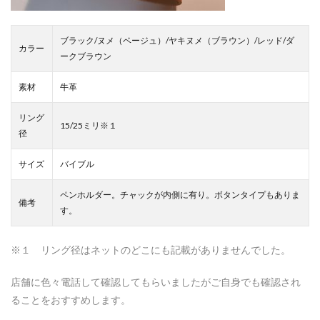
ド
スリ
ム
ブラック/ヌメ（ベージュ）/ヤキヌメ（ブラウン）/レッド/ダ
カラー
2.2
ークブラウン
アク
チュ
素材
牛革
ー
ド
リング
クロ
15/25ミリ※１
コ型
径
押
し
サイズ
バイブル
ミニ
６穴
ペンホルダー。チャックが内側に有り。ボタンタイプもありま
サイ
備考
ズ
す。
3
この
※１ リング径はネットのどこにも記載がありませんでした。
記事
で紹
店舗に色々電話して確認してもらいましたがご自身でも確認され
介し
た商
ることをおすすめします。
品