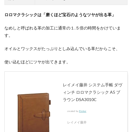
1.4
イル
ロロマクラシックは「磨くほど宝石のようなツヤが出る革」
ビゾ
ン
なめしと呼ばれる革の加工に通常の１.５倍の時間をかけていま
テ
す。
シス
テム
手帳
オイルとワックスがたっぷりとしみ込んでいる革だからこそ、
（薄
いタ
使い込むほどにツヤが出てきます。
イ
プ）
1.5
ポル
レイメイ藤井 システム手帳 ダヴ
コロ
ィンチ ロロマクラシック A5 ブ
ッソ
の栃
ラウン DSA3010C
木レ
ザー
created by
Rinker
シス
テム
レイメイ藤井
手帳