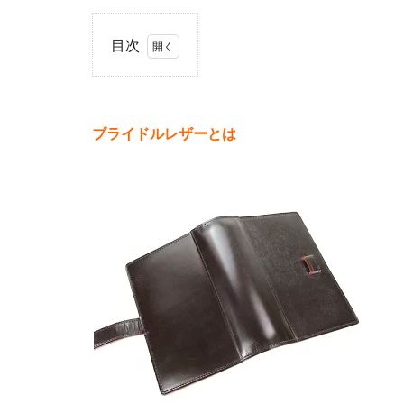
目次
1
ブ
ラ
イ
ブライドルレザーとは
ド
ル
レ
ザ
ー
と
は
1.1
ブラ
イド
ルレ
ザー
の特