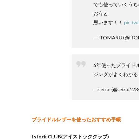
帳の特
でも使っていくうち
徴
おうと
3
思います！！
pic.t
ブ
ラ
— ITOMARU (@IT
イ
ド
ル
レ
6年使ったブライドル
ザ
ー
ジングがよくわかる
で
手
— seizai (@seizai123
帳
と
一
生
の
ブライドルレザーを使ったおすすめ手帳
つ
き
I stock CLUB(アイストッククラブ)
あ