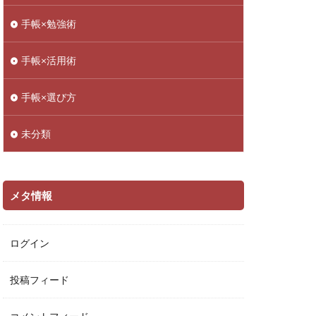
手帳×勉強術
手帳×活用術
手帳×選び方
未分類
メタ情報
ログイン
投稿フィード