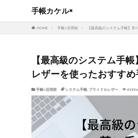
手帳カケル×
カテゴリー
HOME
手帳×活用術
【最高級のシステム手帳】革
タグ
【最高級のシステム手帳
PLOTTER
リ
土屋鞄
保育
レザーを使ったおすすめ
フランクリンプラ
ジブン手帳
手帳×活用術
システム手帳
,
ブライドルレザー
4192v