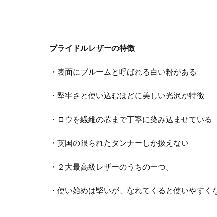
徴
2
ブ
ラ
ブライドルレザーの特徴
イ
ド
・表面にブルームと呼ばれる白い粉がある
ル
レ
ザ
・堅牢さと使い込むほどに美しい光沢が特徴
ー
を
・ロウを繊維の芯まで丁寧に染み込ませている
使
っ
・英国の限られたタンナーしか扱えない
た
お
す
・２大最高級レザーのうちの一つ。
す
め
・使い始めは堅いが、なれてくると使いやすく
手
帳