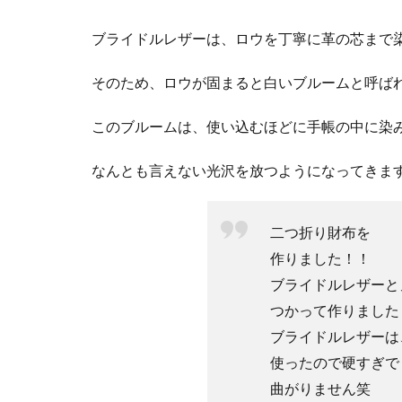
2.1
I
stock
ブライドルレザーは、ロウを丁寧に革の芯まで
CLUB(ア
イスト
そのため、ロウが固まると白いブルームと呼ば
ックク
ラブ)
このブルームは、使い込むほどに手帳の中に染
2.1.1
I stock
なんとも言えない光沢を放つようになってきま
CLUB
の特徴
2.2
二つ折り財布を
GANZO(ガ
作りました！！
ンゾ）
THIN
ブライドルレザーと
BRIDLE
つかって作りました
2.2.1
ブライドルレザーは、
GANZO
使ったので硬すぎで
のシス
曲がりません笑
テム手