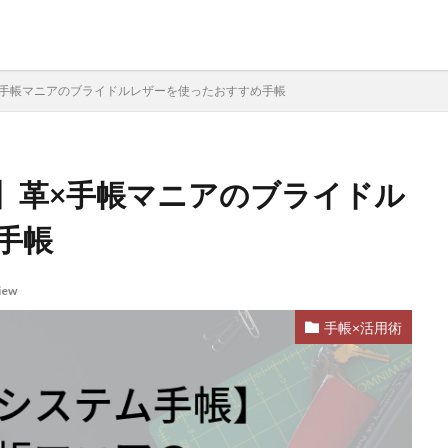
×手帳マニアのブライドルレザーを使ったおすすめ手帳
】革×手帳マニアのブライドル
フィル
革手入れ
贈り物
福祉転職
栃木レザー
本革
士転職
ロロマクラシック
ブランクチュール
とじ手帳
ブライ
手帳
ンナー
バーチカル
ハイクラス転職
ノートカバー
トラベラー
システム手帳
コードバン
エイジング
３０代転職
iew
手帳×活用術
検索